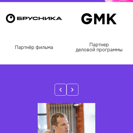
только сильной экспертизы, но и большой
внутренней устойчивости. Сделки становятся
длиннее, спрос меняется, неопределенности
больше и это напрямую влияет на состояние людей.
По опыту работы с коммерческими командами
девелоперов Андрей Останин видит простую
Партнер
Партнёр фильма
деловой программы
закономерность:
на сложном рынке результат
зависит не только от технологий, но и от
состояния команды
. Если руководитель находится
в постоянном стрессе, команда быстро это
считывает. И наоборот — уверенность и ресурс
руководителя помогают двигаться вперед даже в
непростых условиях.
На своем выступлении Андрей дать пять
практических инструментов:
как быстро определить состояние команды и
понять, где теряется энергия