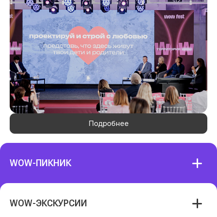
12.05.2023
16.05.2023
КАТЕГОРИЯ «POS-
WOW FEST —
МАТЕРИАЛЫ»: ВЫБЕРЕМ
МЕЖДУНАРОДНЫЙ
ЛУЧШИХ ИЗ ЛУЧШИХ
ФЕСТИВАЛЬ МАРКЕТИНГА
И КРЕАТИВА В
НЕДВИЖИМОСТИ
Смотреть все новости
Подробнее
WOW-ПИКНИК
WOW-ЭКСКУРСИИ