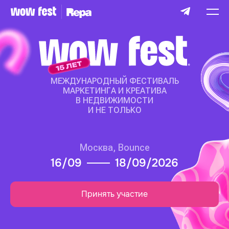
ПРЕДЫДУЩАЯ
НОВОСТЬ
СЛЕДУЮЩАЯ
НОВОСТЬ
АНДРЕЙ ОСТАНИН НА WOW FEST: КАК
СОХРАНИТЬ КОМАНДУ В РЕСУРСЕ В
МЕЖДУНАРОДНЫЙ ФЕСТИВАЛЬ
НЕПРОСТЫЕ ВРЕМЕНА
МАРКЕТИНГА
И КРЕАТИВА
В НЕДВИЖИМОСТИ
07.08.2026
И НЕ ТОЛЬКО
Рынок давит, команда устает, а результата
приходится ждать все дольше. Что делать? Об этом
на
WOW FEST
расскажет Андрей Останин, CEO
Москва,
Bounce
Ostanin Group:
16/09
18/09/2026
«Быстрые антикризисные решения для
мотивации, повышения веры и адаптивности
Принять участие
команды»
.
Сегодня рынок недвижимости требует от команд не