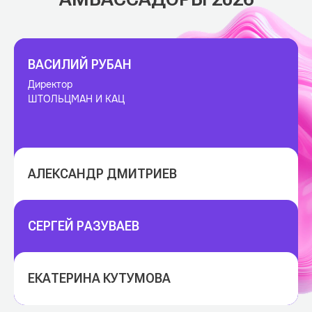
11.05.2023
12.05.2023
ИДЕТ ПРИЕМ ЗАЯВОК НА
КАК ПРАВИЛЬНО ПОДАТЬ
WOW AWARDS 2023.
ЗАЯВКУ НА WOW AWARDS
СТОИМОСТЬ ПОДАЧИ
2023
ВАСИЛИЙ РУБАН
Директор
ШТОЛЬЦМАН И КАЦ
АЛЕКСАНДР ДМИТРИЕВ
12.05.2023
16.05.2023
СЕРГЕЙ РАЗУВАЕВ
КАТЕГОРИЯ «POS-
WOW FEST —
МАТЕРИАЛЫ»: ВЫБЕРЕМ
МЕЖДУНАРОДНЫЙ
ЛУЧШИХ ИЗ ЛУЧШИХ
ФЕСТИВАЛЬ МАРКЕТИНГА
И КРЕАТИВА В
НЕДВИЖИМОСТИ
ЕКАТЕРИНА КУТУМОВА