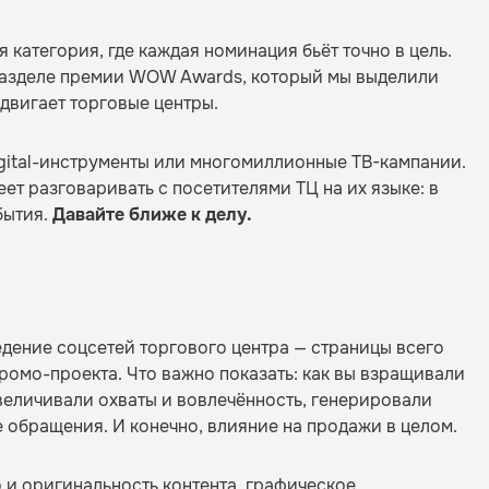
 категория, где каждая номинация бьёт точно в цель.
азделе премии WOW Awards, который мы выделили
одвигает торговые центры.
gital-инструменты или многомиллионные ТВ-кампании.
еет разговаривать с посетителями ТЦ на их языке: в
бытия.
Давайте ближе к делу.
дение соцсетей торгового центра — страницы всего
промо-проекта. Что важно показать: как вы взращивали
величивали охваты и вовлечённость, генерировали
е обращения. И конечно, влияние на продажи в целом.
 и оригинальность контента, графическое