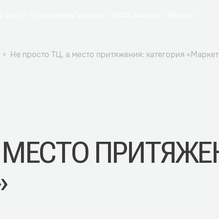
О фесте
Программа
Проекты
WOW Awards
Медиа
Не просто ТЦ, а место притяжения: категория «Маркет
А МЕСТО ПРИТЯЖЕ
»