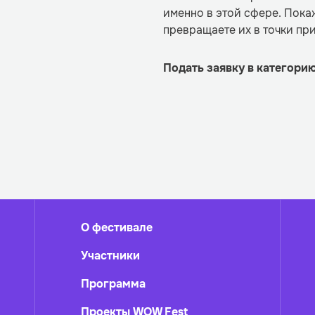
именно в этой сфере. Пока
превращаете их в точки пр
Подать заявку в категор
О фестивале
Участники
Программа
Проекты WOW Fest